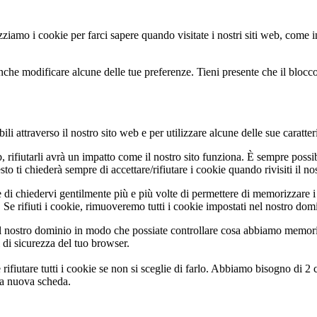
zziamo i cookie per farci sapere quando visitate i nostri siti web, come in
nche modificare alcune delle tue preferenze. Tieni presente che il blocco 
li attraverso il nostro sito web e per utilizzare alcune delle sue caratter
b, rifiutarli avrà un impatto come il nostro sito funziona. È sempre poss
 ti chiederà sempre di accettare/rifiutare i cookie quando rivisiti il nos
 di chiedervi gentilmente più e più volte di permettere di memorizzare i 
Se rifiuti i cookie, rimuoveremo tutti i cookie impostati nel nostro dom
 nostro dominio in modo che possiate controllare cosa abbiamo memoriz
i di sicurezza del tuo browser.
rifiutare tutti i cookie se non si sceglie di farlo. Abbiamo bisogno di 2
na nuova scheda.