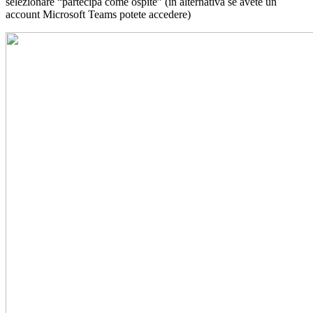
selezionare “partecipa come ospite” (in alternativa se avete un
account Microsoft Teams potete accedere)