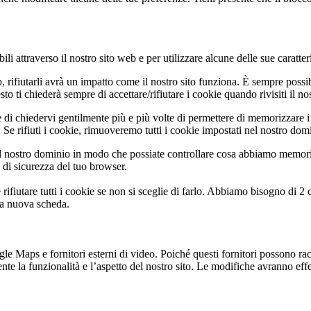
li attraverso il nostro sito web e per utilizzare alcune delle sue caratter
b, rifiutarli avrà un impatto come il nostro sito funziona. È sempre poss
 ti chiederà sempre di accettare/rifiutare i cookie quando rivisiti il nos
 di chiedervi gentilmente più e più volte di permettere di memorizzare i 
Se rifiuti i cookie, rimuoveremo tutti i cookie impostati nel nostro dom
 nostro dominio in modo che possiate controllare cosa abbiamo memoriz
i di sicurezza del tuo browser.
rifiutare tutti i cookie se non si sceglie di farlo. Abbiamo bisogno di 2
na nuova scheda.
 Maps e fornitori esterni di video. Poiché questi fornitori possono racco
te la funzionalità e l’aspetto del nostro sito. Le modifiche avranno effet