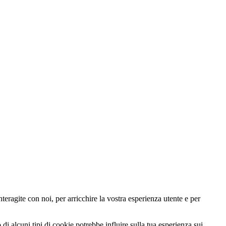
teragite con noi, per arricchire la vostra esperienza utente e per
di alcuni tipi di cookie potrebbe influire sulla tua esperienza sui