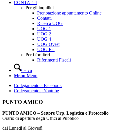
CONTATTI
Per gli inquilini
Prenotazione appuntamento Online
Contatti
Ricerca UOG
UOG 1
UOG 2
UOG 4
UOG Ovest
UOG Est
Per i fornitori
Riferimenti Fiscali
Cerca
Menu
Menu
Collegamento a Facebook
Collegamento a Youtube
PUNTO AMICO
PUNTO AMICO – Settore Urp, Logistica e Protocollo
Orario di apertura degli Uffici al Pubblico
dal Lunedì al Giovedì: