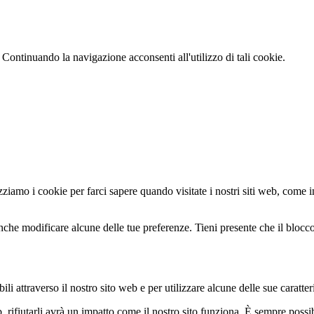
 Continuando la navigazione acconsenti all'utilizzo di tali cookie.
zziamo i cookie per farci sapere quando visitate i nostri siti web, come in
nche modificare alcune delle tue preferenze. Tieni presente che il blocco 
li attraverso il nostro sito web e per utilizzare alcune delle sue caratter
b, rifiutarli avrà un impatto come il nostro sito funziona. È sempre poss