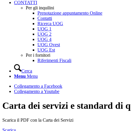
CONTATTI
Per gli inquilini
Prenotazione appuntamento Online
Contatti
Ricerca UOG
UOG 1
UOG 2
UOG 4
UOG Ovest
UOG Est
Per i fornitori
Riferimenti Fiscali
Cerca
Menu
Menu
Collegamento a Facebook
Collegamento a Youtube
Carta dei servizi e standard di q
Scarica il PDF con la Carta dei Servizi
Scarica