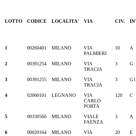
LOTTO
CODICE
LOCALITA'
VIA
CIV.
IN
1
00260401
MILANO
VIA
10
A
PALMIERI
2
00391254
MILANO
VIA
3
G
TRACIA
3
00391255
MILANO
VIA
3
G1
TRACIA
4
02060101
LEGNANO
VIA
120
C
CARLO
PORTA
5
00330560
MILANO
VIALE
3
A
FAENZA
6
00020164
MILANO
VIA
20
E