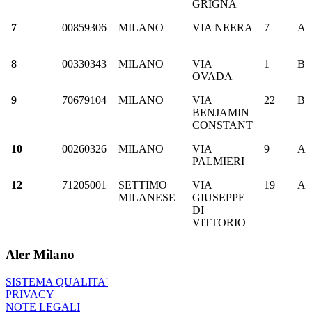
GRIGNA
7
00859306
MILANO
VIA NEERA
7
A
8
00330343
MILANO
VIA
1
B
OVADA
9
70679104
MILANO
VIA
22
B
BENJAMIN
CONSTANT
10
00260326
MILANO
VIA
9
A
PALMIERI
12
71205001
SETTIMO
VIA
19
A
MILANESE
GIUSEPPE
DI
VITTORIO
Aler Milano
SISTEMA QUALITA'
PRIVACY
NOTE LEGALI