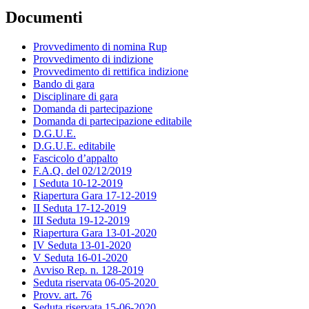
Documenti
Provvedimento di nomina Rup
Provvedimento di indizione
Provvedimento di rettifica indizione
Bando di gara
Disciplinare di gara
Domanda di partecipazione
Domanda di partecipazione editabile
D.G.U.E.
D.G.U.E. editabile
Fascicolo d’appalto
F.A.Q. del 02/12/2019
I Seduta 10-12-2019
Riapertura Gara 17-12-2019
II Seduta 17-12-2019
III Seduta 19-12-2019
Riapertura Gara 13-01-2020
IV Seduta 13-01-2020
V Seduta 16-01-2020
Avviso Rep. n. 128-2019
Seduta riservata 06-05-2020
Provv. art. 76
Seduta riservata 15-06-2020