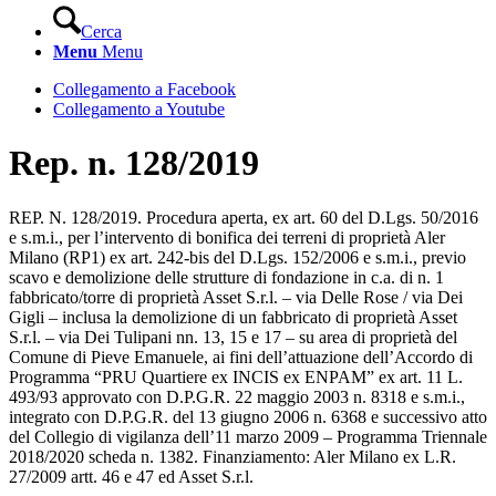
Cerca
Menu
Menu
Collegamento a Facebook
Collegamento a Youtube
Rep. n. 128/2019
REP. N. 128/2019. Procedura aperta, ex art. 60 del D.Lgs. 50/2016
e s.m.i., per l’intervento di bonifica dei terreni di proprietà Aler
Milano (RP1) ex art. 242-bis del D.Lgs. 152/2006 e s.m.i., previo
scavo e demolizione delle strutture di fondazione in c.a. di n. 1
fabbricato/torre di proprietà Asset S.r.l. – via Delle Rose / via Dei
Gigli – inclusa la demolizione di un fabbricato di proprietà Asset
S.r.l. – via Dei Tulipani nn. 13, 15 e 17 – su area di proprietà del
Comune di Pieve Emanuele, ai fini dell’attuazione dell’Accordo di
Programma “PRU Quartiere ex INCIS ex ENPAM” ex art. 11 L.
493/93 approvato con D.P.G.R. 22 maggio 2003 n. 8318 e s.m.i.,
integrato con D.P.G.R. del 13 giugno 2006 n. 6368 e successivo atto
del Collegio di vigilanza dell’11 marzo 2009 – Programma Triennale
2018/2020 scheda n. 1382. Finanziamento: Aler Milano ex L.R.
27/2009 artt. 46 e 47 ed Asset S.r.l.