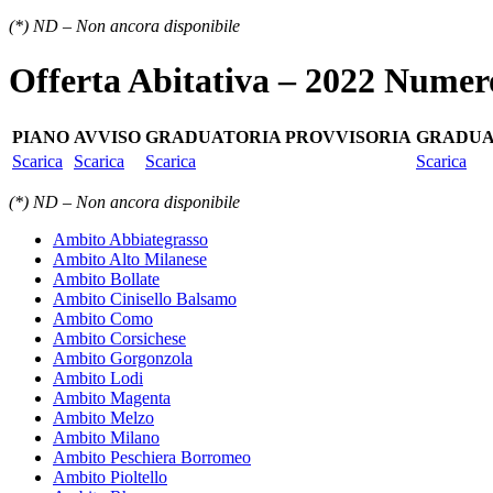
(*) ND – Non ancora disponibile
Offerta Abitativa – 2022 Numer
PIANO
AVVISO
GRADUATORIA PROVVISORIA
GRADUA
Scarica
Scarica
Scarica
Scarica
(*) ND – Non ancora disponibile
Ambito Abbiategrasso
Ambito Alto Milanese
Ambito Bollate
Ambito Cinisello Balsamo
Ambito Como
Ambito Corsichese
Ambito Gorgonzola
Ambito Lodi
Ambito Magenta
Ambito Melzo
Ambito Milano
Ambito Peschiera Borromeo
Ambito Pioltello