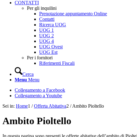
CONTATTI
Per gli inquilini
Prenotazione appuntamento Online
Contatti
Ricerca UOG
UOG 1
UOG 2
UOG 4
UOG Ovest
UOG Est
Per i fornitori
Riferimenti Fiscali
Cerca
Menu
Menu
Collegamento a Facebook
Collegamento a Youtube
Sei in:
Home
1
/
Offerta Abitativa
2
/
Ambito Pioltello
Ambito Pioltello
In questa pagina sono presenti le offerte abitative dell’ambito di Piolt