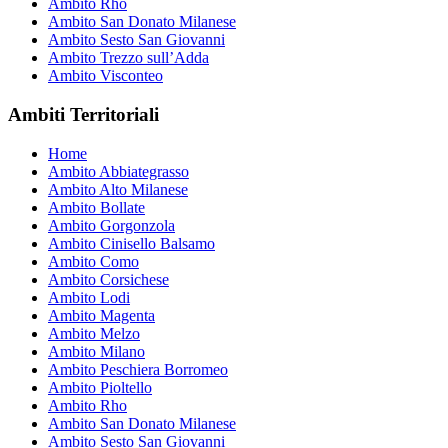
Ambito Rho
Ambito San Donato Milanese
Ambito Sesto San Giovanni
Ambito Trezzo sull’Adda
Ambito Visconteo
Ambiti Territoriali
Home
Ambito Abbiategrasso
Ambito Alto Milanese
Ambito Bollate
Ambito Gorgonzola
Ambito Cinisello Balsamo
Ambito Como
Ambito Corsichese
Ambito Lodi
Ambito Magenta
Ambito Melzo
Ambito Milano
Ambito Peschiera Borromeo
Ambito Pioltello
Ambito Rho
Ambito San Donato Milanese
Ambito Sesto San Giovanni