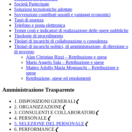
Società Partecipate
Soluzioni tecnologiche adottate
Sovvenzioni contributi sussidi e vantaggi economici
Tassi di assenza
Telefono e posta elettronica
Tempi costi e indicatori di realizzazione delle opere pubbliche
Tipologie di procedimento
Titolari di incarichi di collaborazione o consulenza
Titolari di incarichi politici, di amministrazione, di direzione o
di governo
Alan Christian Rizzi – Retribuzione e spese
Mario Angelo Sala – Retribuzione e spese
Matteo Adolfo Maria Mognaschi – Retribuzione e
spese
Retribuzione, spese ed emolumenti
Amministrazione Trasparente
1. DISPOSIZIONI GENERALI
❮
2. ORGANIZZAZIONE
❮
3. CONSULENTI E COLLABORATORI
❮
4. PERSONALE
❮
5. SELEZIONE DEL PERSONALE
❮
6. PERFORMANCE
❮